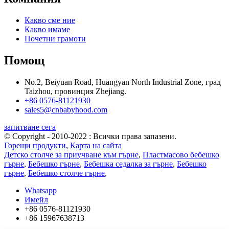
Какво сме ние
Какво имаме
Почетни грамоти
Помощ
No.2, Beiyuan Road, Huangyan North Industrial Zone, град
Taizhou, провинция Zhejiang.
+86 0576-81121930
sales5@cnbabyhood.com
запитване сега
© Copyright - 2010-2022 : Всички права запазени.
Горещи продукти
,
Карта на сайта
Детско столче за приучване към гърне
,
Пластмасово бебешко
гърне
,
Бебешко гърне
,
Бебешка седалка за гърне
,
Бебешко
гърне
,
Бебешко столче гърне
,
Whatsapp
Имейл
+86 0576-81121930
+86 15967638713