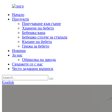
Начало
Продукти
Приучаване към гърне
Хранене на бебето
Бебешка вана
Бебешко столче за стъпала
Къпане на бебета
Грижа за бебето
Новини
За нас
Обиколка на завода
Свържете се с нас
Често задавани въпроси
English