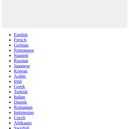
English
French
German
Portuguese
Spanish
Russian
Japanese
Korean
Arabic
Irish
Greek
Turkish
Italian
Danish
Romanian
Indonesian
Czech
Afrikaans
Swedish